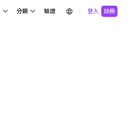
牌
分類
驗證
登入
註冊