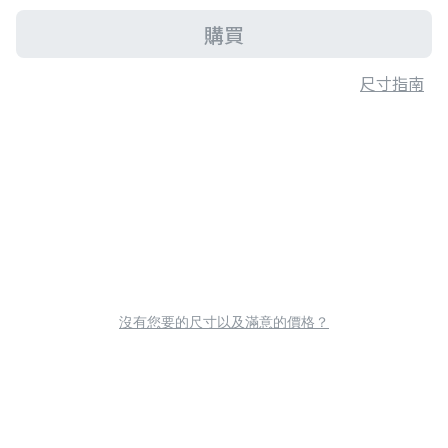
購買
尺寸指南
沒有您要的尺寸以及滿意的價格？