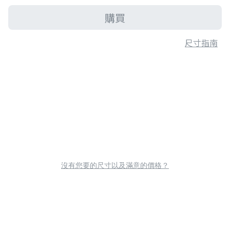
購買
尺寸指南
沒有您要的尺寸以及滿意的價格？