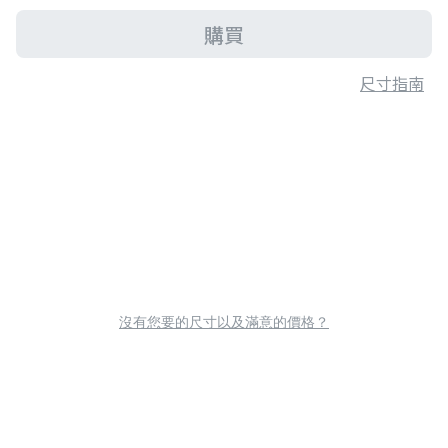
購買
尺寸指南
沒有您要的尺寸以及滿意的價格？