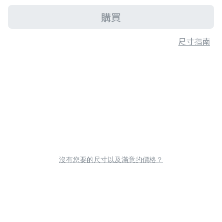
購買
尺寸指南
沒有您要的尺寸以及滿意的價格？