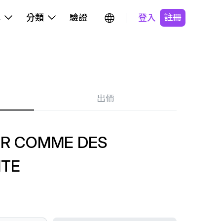
牌
分類
驗證
登入
註冊
出價
R COMME DES
ITE