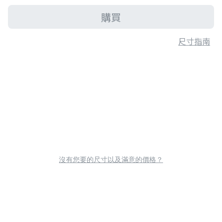
購買
尺寸指南
沒有您要的尺寸以及滿意的價格？