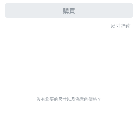
購買
尺寸指南
沒有您要的尺寸以及滿意的價格？