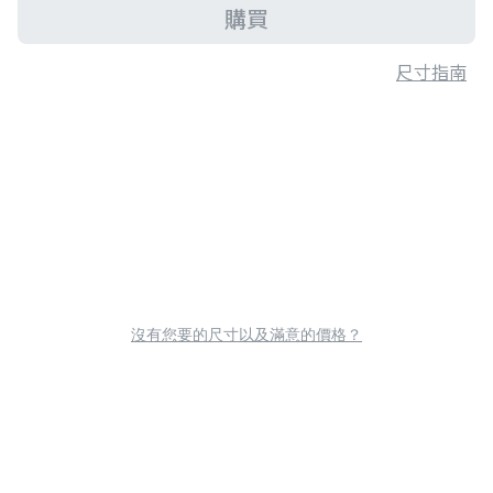
購買
尺寸指南
沒有您要的尺寸以及滿意的價格？