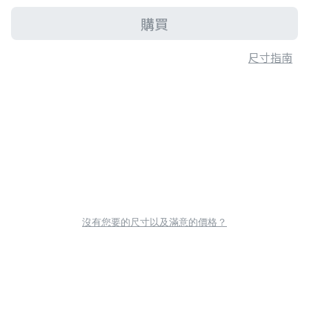
購買
尺寸指南
沒有您要的尺寸以及滿意的價格？