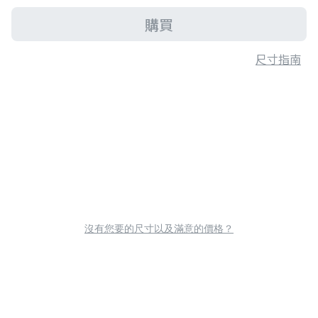
購買
尺寸指南
沒有您要的尺寸以及滿意的價格？