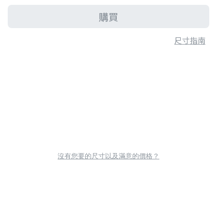
購買
尺寸指南
沒有您要的尺寸以及滿意的價格？