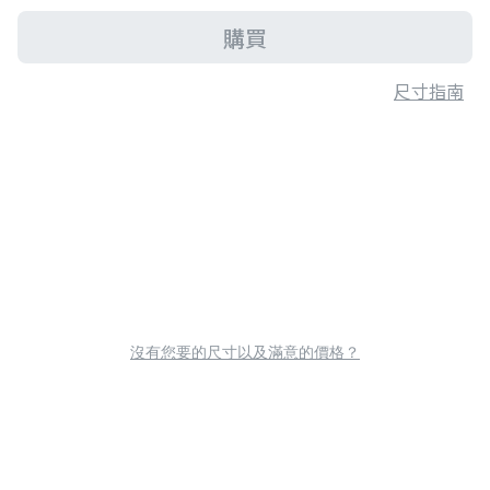
購買
尺寸指南
沒有您要的尺寸以及滿意的價格？