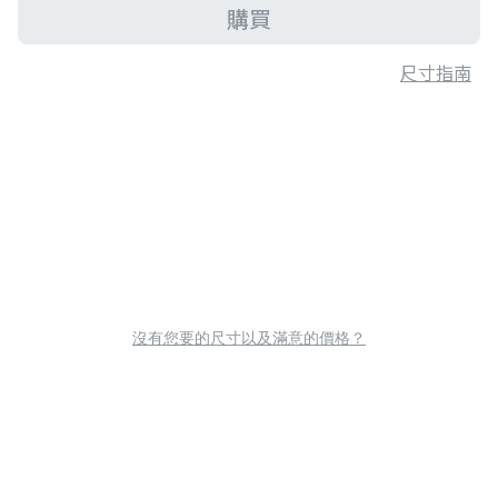
購買
尺寸指南
沒有您要的尺寸以及滿意的價格？