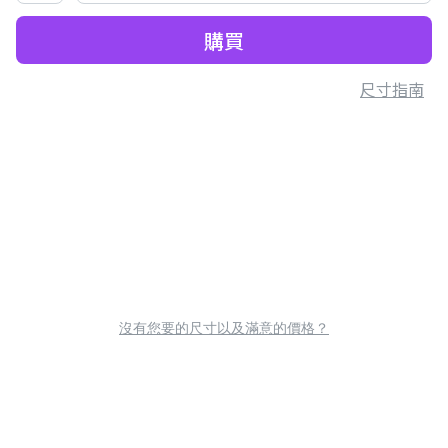
購買
尺寸指南
沒有您要的尺寸以及滿意的價格？