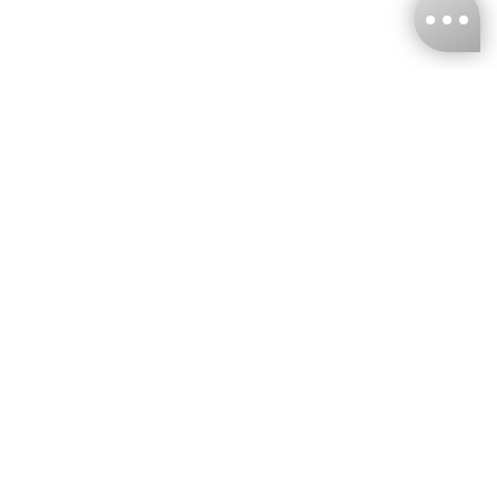
台灣娜克阜股份有限公司
統編
：55861636
聯絡我們
+886-2-2706-9977 (#19)