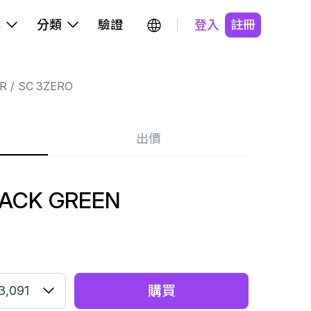
牌
分類
驗證
登入
註冊
R
SC 3ZERO
出價
LACK GREEN
購買
3,091