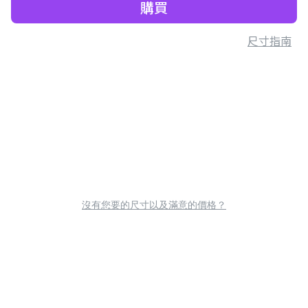
購買
尺寸指南
沒有您要的尺寸以及滿意的價格？