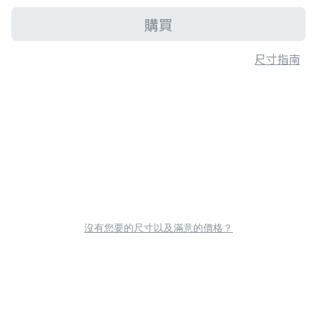
購買
尺寸指南
沒有您要的尺寸以及滿意的價格？