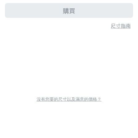
購買
尺寸指南
沒有您要的尺寸以及滿意的價格？