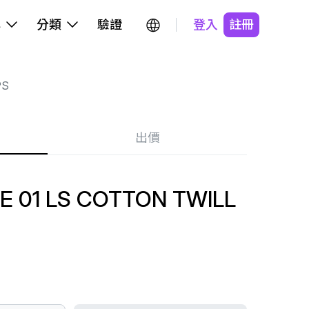
牌
分類
驗證
登入
註冊
PS
出價
 01 LS COTTON TWILL