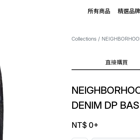
所有商品
精選品
Collections
NEIGHBORHOO
直接購買
NEIGHBORHOO
DENIM DP BAS
NT$ 0
+