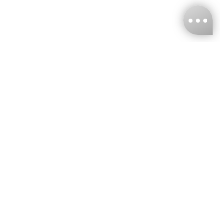
台灣娜克阜股份有限公司
統編
：55861636
聯絡我們
+886-2-2706-9977 (#19)