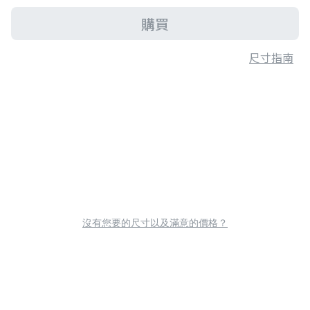
購買
尺寸指南
沒有您要的尺寸以及滿意的價格？