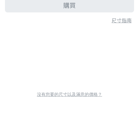
購買
尺寸指南
沒有您要的尺寸以及滿意的價格？