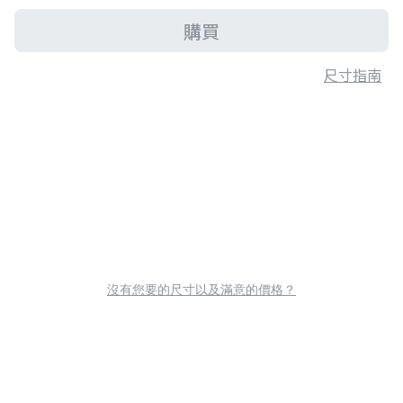
購買
尺寸指南
沒有您要的尺寸以及滿意的價格？