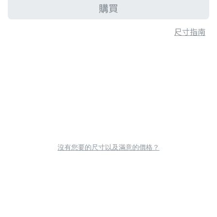
購買
尺寸指南
沒有您要的尺寸以及滿意的價格？