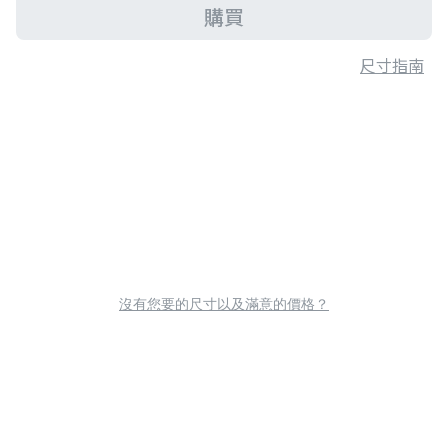
購買
尺寸指南
沒有您要的尺寸以及滿意的價格？